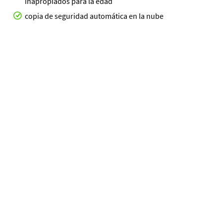
inapropiados para la edad
copia de seguridad automática en la nube
Más sobre G DATA Internet Security