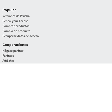
Popular
Versiones de Prueba
Renew your license
Comprar productos
Cambio de producto
Recuperar datos de acceso
Cooperaciones
Hágase partner
Partners
Affiliates
G DATA
Newsroom
Premios
La Empresa
Empleo
Service
Statistics - Malware Information Initiative
Blog