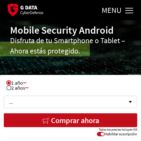
MENU
Mobile Security Android
Disfruta de tu Smartphone o Tablet –
Ahora estás protegido.
1 año
Seleccionar tiempo de ejecución
2 años
Seleccionar número de dispositivos
...
Suma total:
Comprar ahora
Todos los precios incluyen IVA
Habilitar suscripción