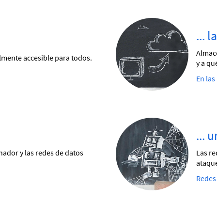
... 
Almace
ilmente accesible para todos.
y a qu
En las
... 
nador y las redes de datos
Las re
ataque
Redes 