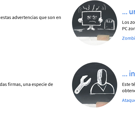
... 
uestas advertencias que son en
Los zo
PC zom
Zombis
... 
adas firmas, una especie de
Este t
obtene
Ataque