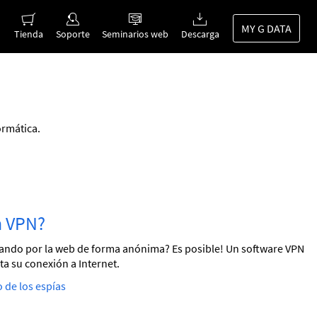
MY G DATA
Tienda
Soporte
Seminarios web
Descarga
ormática.
n VPN?
ndo por la web de forma anónima? Es posible! Un software VPN
ta su conexión a Internet.
o de los espías