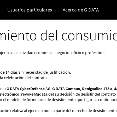
Usuarios particulares
Acerca de G DATA
imiento del consumi
jeno a su actividad económica, negocio, oficio o profesión).
de 14 días sin necesidad de justificación.
 la celebración del contrato.
os (
G DATA CyberDefense AG, G DATA Campus, Königsallee 178 a, 44
o electrónico: revoke@gdata.de
) su decisión de desistir del contrat
zar el modelo de formulario de desistimiento que figura a continuac
ación relativa al ejercicio por su parte del derecho de desistimient